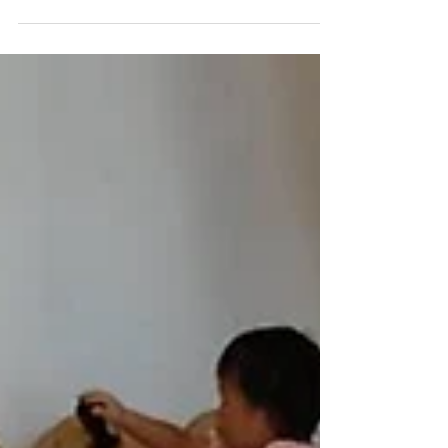
いてある絵本を読みました😋 「おいしい おのま
とぺ」 作・絵：高原美和 おいしい音はどんな音
がするかな？ ゼリーはぷるんっ！ クッキーはサク
ッ！！ さて、ホットケーキはどんな音だろう…😋
ホットケーキは、ほかほか。じゅわーっ。とろ～
り。 絵本を指さして思わず「おいしそう！！」と
子供達🤭 ふわふわのホットケーキ♪ メープルシロ
ップが甘くてとってもおいしいね✨ いつものよう
に、おかわりも沢山して満足そうなみんなでした
😋