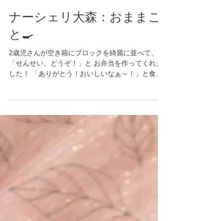
ナーシェリ大森：おままご
と🍳
2歳児さんが空き箱にブロックを綺麗に並べて、
「せんせい、どうぞ！」と お弁当を作ってくれま
した！ 「ありがとう！おいしいなぁ～！」と食べ
ていると、楽しそうな様子を見ていたお友達が集
まってきて、 お弁当パーティーが始まりました🍱
✨ さぁみんなで食べよ～✊ おかずが足りなくなっ
たら、フライパンでジュ～ジュ～！ 「お皿どうぞ
～！」と面倒を見てくれているのは2歳児のお姉さ
ん💗 まるでお母さんのようでした😆 沢山のおかず
をお皿にのせてくれる子や、ひたすらモグモグと
食べる子…🤭 みんなそれぞれ楽しんでいて、賑や
かなおままごとでした✨