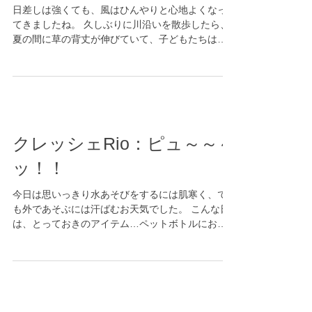
日差しは強くても、風はひんやりと心地よくなっ
てきましたね。 久しぶりに川沿いを散歩したら、
夏の間に草の背丈が伸びていて、子どもたちは興
味津々😆 すると２歳児さんが、おもしろいものを
見つけました。 長～～～～～い、くずのツルで
す！ 『うんとこしょっ！どっこいしょ！』...
クレッシェRio：ピュ～～～
ッ！！
今日は思いっきり水あそびをするには肌寒く、で
も外であそぶには汗ばむお天気でした。 こんな日
は、とっておきのアイテム…ペットボトルにお水
を入れて、お散歩に行ってきました♪ お気に入りの
切り株のくぼみをめがけて、1歳児さんがピュ～～
～ッ！！...