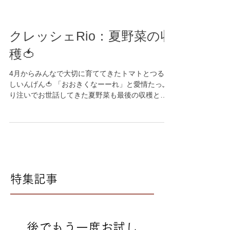
クレッシェRio：夏野菜の収
穫🍅
4月からみんなで大切に育ててきたトマトとつるな
しいんげん🍅 「おおきくなーーれ」と愛情たっぷ
り注いでお世話してきた夏野菜も最後の収穫とな
りました！！ たくさん実がつき「あかくなった
よ」「これはみどりだよ」と色の違いや成長して
いく様子を子どもたちと一緒に見守ってきました
🍀...
特集記事
後でもう一度お試し