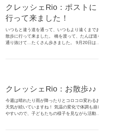
クレッシェRio：ポストに
行って来ました！
いつもと違う道を通って、いつもより遠くまでお
散歩に行って来ました。 橋を渡って、たんぼ道を
通り抜けて…たくさん歩きました。 9月20日は敬
老の日です。 今月に入り、大好きなおじいちゃん
おばあちゃんに感謝の気持ちを込めて作ったハガ
キを手に、嬉しそうな子どもたち😊...
クレッシェRio：お散歩♪♪
今週は晴れたり雨が降ったりとコロコロ変わるお
天気が続いていますね！ 気温の変化で体調も崩し
やすいので、子どもたちの様子を見ながら活動を
行っています🍀 お天気のうちにお散歩へ出かけま
した！ 久しぶりのお散歩に子どもたちは大興
奮！...