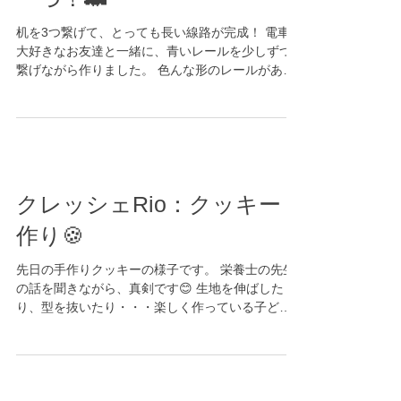
ナーシェリ大森：しゅっぱ
ーつ！🚄
机を3つ繋げて、とっても長い線路が完成！ 電車が
大好きなお友達と一緒に、青いレールを少しずつ
繋げながら作りました。 色んな形のレールがある
なか、どれがうまく繋がるのか一生懸命考えなが
ら頑張りましたよ👏 かっこいい線路ができて嬉し
いね🎵...
クレッシェRio：クッキー
作り🍪
先日の手作りクッキーの様子です。 栄養士の先生
の話を聞きながら、真剣です😊 生地を伸ばした
り、型を抜いたり・・・楽しく作っている子ども