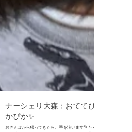
ナーシェリ大森：おててぴ
かぴか✨