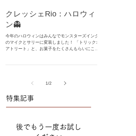
たちでしたよ♪ そして待ちに待ったおやつの時間！
「おいし～」とあっという間に完食でした😆
クレッシェRio：ハロウィ
ン👻
今年のハロウィンはみんなでモンスターズインク
のマイクとサリーに変装しました！ 「トリックオ
アトリート」と、お菓子をたくさんもらいにこに
こな子どもたちでした😉
1
/
2
特集記事