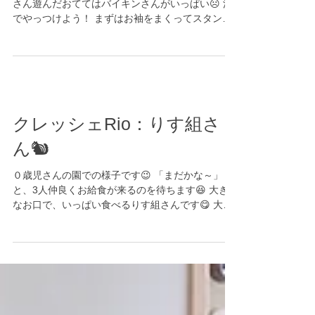
おさんぽから帰ってきたら、手を洗います✋ たく
さん遊んだおててはバイキンさんがいっぱい☹ 泡
でやっつけよう！ まずはお袖をまくってスタンバ
イ！ お兄さんお姉さんのまんなかで、小さいお友
達も頑張って洗っています😄 ぴかぴかになった
よ！👏...
クレッシェRio：りす組さ
ん🐿
０歳児さんの園での様子です😉 「まだかな～」
と、3人仲良くお給食が来るのを待ちます😆 大き
なお口で、いっぱい食べるりす組さんです😋 大き
い組お兄さんたちにもいっぱい遊んでもらい、に
こにこです💕