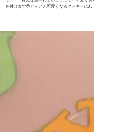
作り🍪
クッキー作りをしました😊 ぎゅーっと型抜きをし
て・・・みんな集中していましたよ✨ 可愛く飾り
を付けます😉どんどん可愛くなるクッキーにわく
わくな子ども達です😆 とっても可愛いクッキーの
完成です！お昼寝中に焼いて・・・ 待ちにまった
おやつタイム🍪...