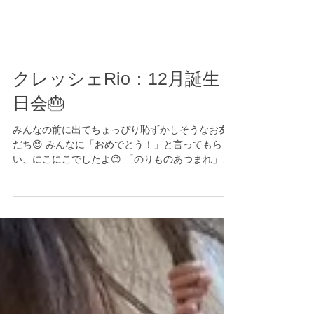
登場🎅🌟 プレゼントをもってきてくれました🎁 は
じめは少し緊張していた子どもたちでしたが、サ
ンタさんにヨシヨシしてもらったり、クリスマス
の音楽に合わせて鈴を鳴らして踊ったりと...
クレッシェRio：12月誕生
日会🎂
みんなの前に出てちょっぴり恥ずかしそうなお友
だち😊 みんなに「おめでとう！」と言ってもら
い、にこにこでしたよ😉 「のりものあつまれ」の
ペープサートを見て、楽しい誕生日会になりまし
た！