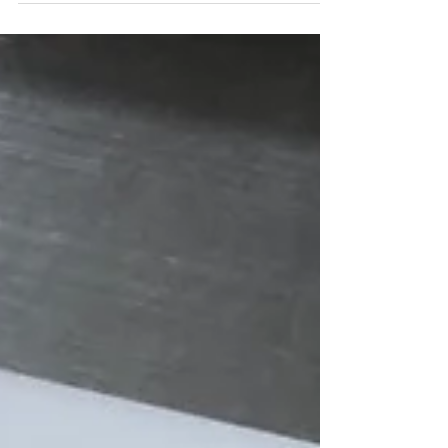
繋げてかっこいいお船を作ったそうです🚢 お友達
の足の下のトンネルをくぐって園の中をざぶ～
ん！と航海していました🤭 遠くに行ったお船にバ
イバイしていたら、ちょんちょんと肩をつつく小
さな手が👋...