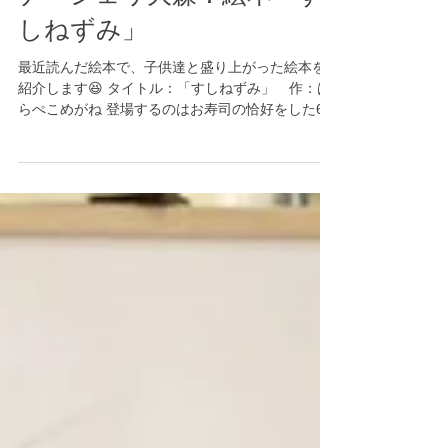
ナーシェリ大森：絵本「す
しねずみ」
最近読んだ絵本で、子供達と盛り上がった絵本を
紹介します😆 タイトル：「すしねずみ」 作：は
らぺこめがね 登場するのはお寿司の恰好をした6匹
のネズミたち。 寿司ネタを盗もうとお寿司屋さん
に忍び込みますが…。 タコにつかまったり、イカ
に墨をかけられたりと中々上手くいきません😅 表
紙の裏にはおいしそうなお寿司がたくさん！ 「み
んなはどれが好きかな～？」と呼びかけると、
「あ～ん」とお口をあけてお寿司を食べていまし
たよ✨ 「なんでやね～ん」と喋る関西弁のネズミ
がいたり、ネズミたちにも1匹ずつ個性があり、活
きのいい寿司ネタに苦戦する様子がクスっと笑え
る面白い絵本でした！