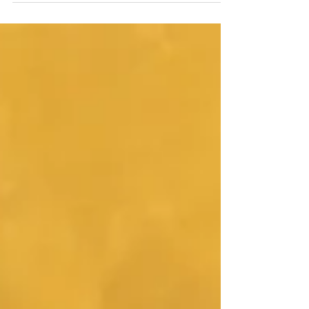
ぼうしを作ったよと教えてくれました！ おもちゃ
を入れたバッグを持ってお部屋を歩いていた2歳児
さん。 「バッグ持って、ママみたいだね！」と声
を掛けると「ママ！ママ！」と大喜び✨ 保育者に
バッグを見せたり、鏡で自分の姿を見たり、ぴょ
んぴょん飛び跳ねて喜ぶ姿がとても可愛らしかっ
たです。大好きなママみたいで嬉しかったね🤭 子
供達それぞれ好きなこと、楽しいことを見つけて
お部屋遊びを楽しみました☺