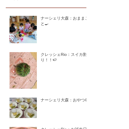
ナーシェリ大森：おままご
と🍳
クレッシェRio：スイカ割
り！！🍉
ナーシェリ大森：おやつ😋