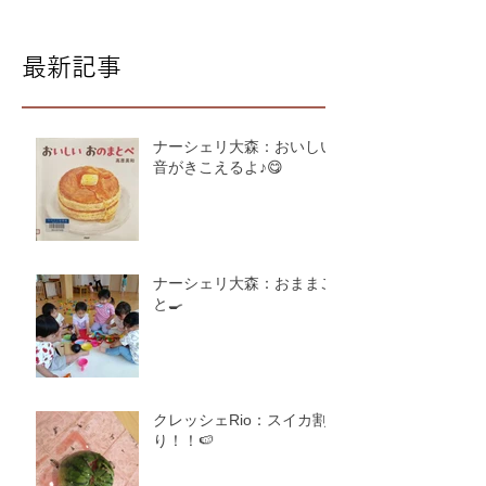
最新記事
ナーシェリ大森：おいしい
音がきこえるよ♪😋
ナーシェリ大森：おままご
と🍳
クレッシェRio：スイカ割
り！！🍉