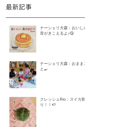
最新記事
ナーシェリ大森：おいしい
音がきこえるよ♪😋
ナーシェリ大森：おままご
と🍳
クレッシェRio：スイカ割
り！！🍉