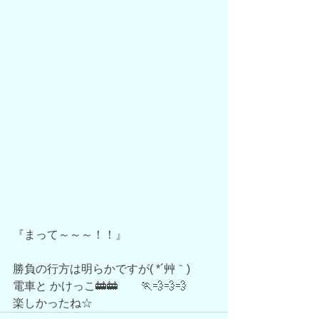
『まって～～～！！』
勝負の行方は明らかですが( *´艸｀)
電車と かけっこ🚋🚋　　🏃💨💨💨
楽しかったね☆