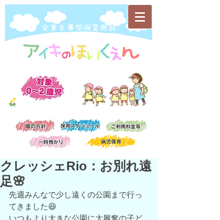
​企業主導型保育施設
クレッシェRio：お別れ遠
足🌸
先週みんなで少し遠くの公園まで行っ
てきました😆
いつもより大きな公園に大興奮の子ど