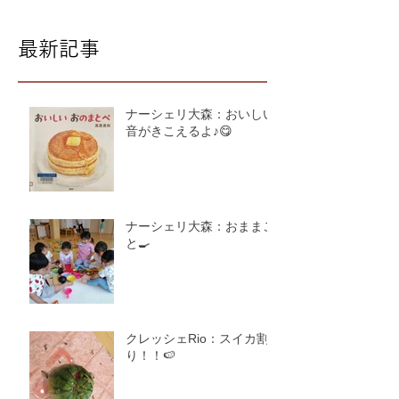
最新記事
ナーシェリ大森：おいしい
音がきこえるよ♪😋
ナーシェリ大森：おままご
と🍳
クレッシェRio：スイカ割
り！！🍉