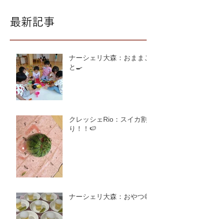
最新記事
ナーシェリ大森：おままご
と🍳
クレッシェRio：スイカ割
り！！🍉
ナーシェリ大森：おやつ😋