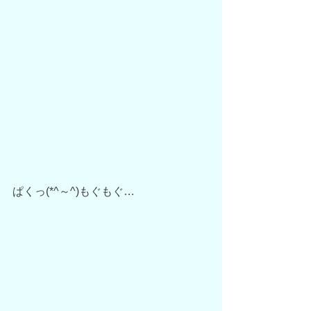
ぱくっ(*^～^)もぐもぐ…