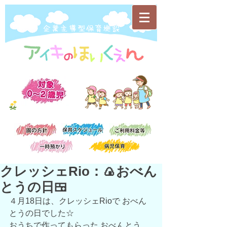
​企業主導型保育施設
クレッシェRio：🍙おべん
とうの日🍱
４月18日は、クレッシェRioで おべん
とうの日でした☆
おうちで作ってもらった おべんとう