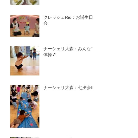
クレッシェRio：お誕生日
会
ナーシェリ大森：みんなで
体操🎵
ナーシェリ大森：七夕会🎋