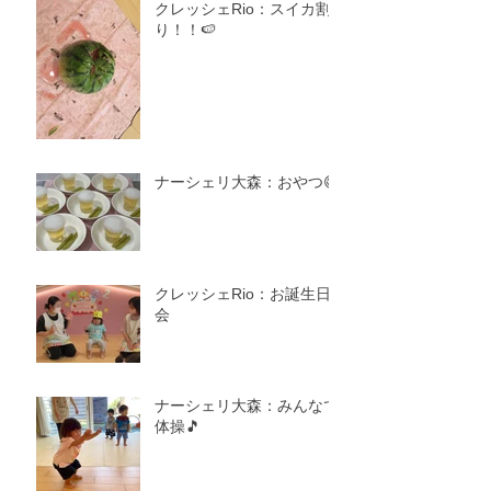
クレッシェRio：スイカ割
り！！🍉
ナーシェリ大森：おやつ😋
クレッシェRio：お誕生日
会
ナーシェリ大森：みんなで
体操🎵