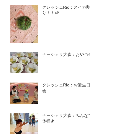
クレッシェRio：スイカ割
り！！🍉
ナーシェリ大森：おやつ😋
クレッシェRio：お誕生日
会
ナーシェリ大森：みんなで
体操🎵