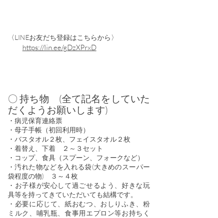
〈
LINEお友だち登録はこちらから〉
https://lin.ee/gDzXPrxD
〇 持ち物 (全て記名を​していた
だくようお願い
します)​
・病児保育連絡票
​・母子手帳（初回利用時）
​・バスタオル２枚、フェイスタオル２枚
・着替え、下着 ２～３セット
・コップ、食具（スプーン、フォークなど）
・汚れた物などを入れる袋(大きめのスーパー
袋程度の物) ３～４枚
・お子様が安心して過ごせるよう、好きな玩
具等を持ってきていただいても結構です。
・必要に応じて、紙おむつ、おしりふき、粉
ミルク、哺乳瓶、食事用エプロン等お持ちく