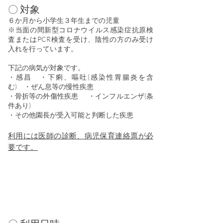
〇
対象
６か月から小学生３年生までの児童
※当面の間新型コロナウイルス感染症抗原検
査またはPCR検査を受け、陰性の方のみ受け
入れを行っています。
​下記の病気が対象です。
・感昌 ・下痢、嘔吐(感染性胃腸炎を含
む) ・ぜん息等の慢性疾患
・骨折等の外傷性疾
患 ・インフルエンザ(条
件あり)
・その他園長が受入可能と判断した疾患
利
用には医師の診断、病児保育連絡​票が必
要です。