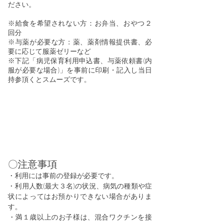
ださい。
※給食を希望されない方：お弁当、おやつ２
回分
※与薬が必要な方：薬、薬剤情報提供書、必
要に応じて服薬ゼリーなど​
※下記「病児保育利用申込書、与薬依頼書(内
服が必要な場合)」を事前に印刷・
​記入し当日
持参頂
くとスムーズです。
〇注意事項
・利用には事前の登録が必要です。
​・利用人数(最大３名)の状況、病気の種類や症
状によってはお預かりできない場合がありま
す。
​・満１歳以上のお子様は、混合ワクチンを接