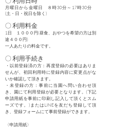
〇 利用日時
月曜日から金曜日 ８時30分～17時30分
(
土・日・祝日を除く)
〇 利用料金
1日 １０００円(昼食、おやつを希望の方は別
途４００円)
一人あたりの料金です。
〇 利用手続き​
・以前登録済の方：再度登録の必要はありま
せんが、初回利用時に登録内容に変更点がな
いか確認して頂きます。
・未登録の方：事前に当
園へ問い合わせ頂
き、園にて利用登録が必要となります。(下記
申請用紙を事前に
印刷し記入して頂くとスム
ーズです。)
またはLINEを友だち登録して頂
き、登録フォームにて事前登録ができます。
〈申
請用紙〉