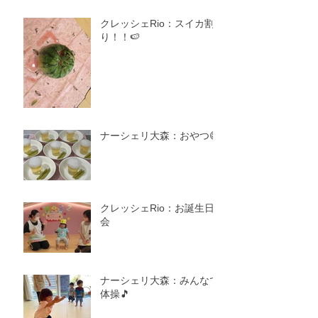
クレッシェRio：スイカ割
り！！🍉
ナーシェリ大森：おやつ😋
クレッシェRio：お誕生日
会
ナーシェリ大森：みんなで
体操🎵