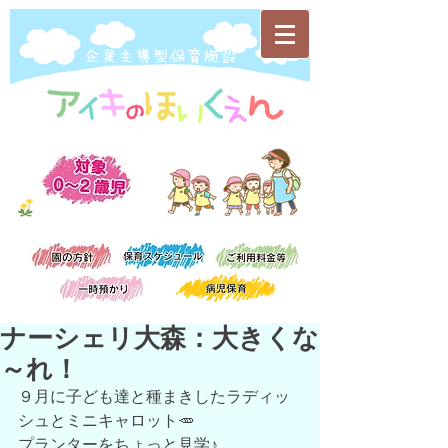
​企業主導型保育施設
ナーシェリ大森：大きくな
～れ！
９月に子ども達と種まきしたラディッ
シュとミニキャロット🥕
プランターをちょっと見学♪