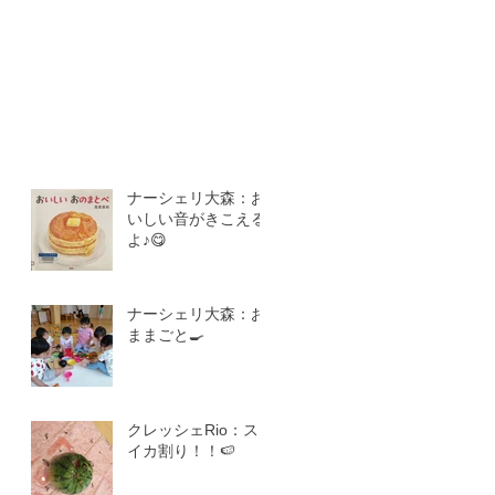
ナーシェリ大森：お
いしい音がきこえる
よ♪😋
ナーシェリ大森：お
ままごと🍳
クレッシェRio：ス
イカ割り！！🍉