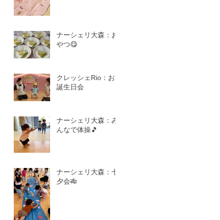
ナーシェリ大森：お
やつ😋
クレッシェRio：お
誕生日会
ナーシェリ大森：み
んなで体操🎵
ナーシェリ大森：七
夕会🎋