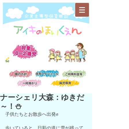
​企業主導型保育施設
ナーシェリ大森：ゆきだ
～！⛄
子供たちとお散歩へ出発✊
歩いていると、日影の道に雪が残って