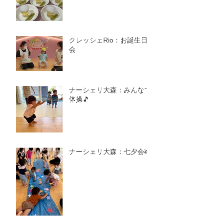
クレッシェRio：お誕生日
会
ナーシェリ大森：みんなで
体操🎵
ナーシェリ大森：七夕会🎋