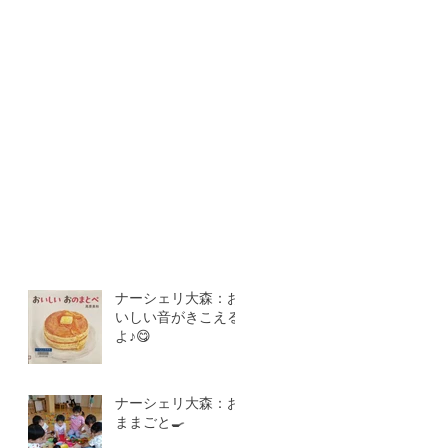
ナーシェリ大森：お
いしい音がきこえる
よ♪😋
ナーシェリ大森：お
ままごと🍳