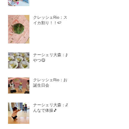
クレッシェRio：ス
イカ割り！！🍉
ナーシェリ大森：お
やつ😋
クレッシェRio：お
誕生日会
ナーシェリ大森：み
んなで体操🎵