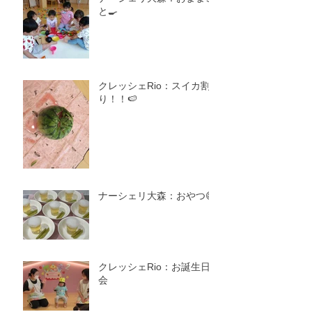
と🍳
クレッシェRio：スイカ割
り！！🍉
ナーシェリ大森：おやつ😋
クレッシェRio：お誕生日
会