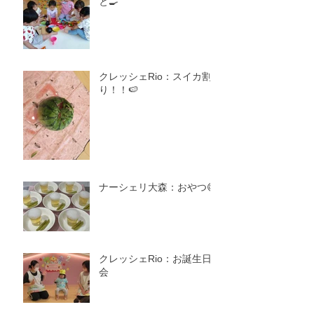
と🍳
クレッシェRio：スイカ割
り！！🍉
ナーシェリ大森：おやつ😋
クレッシェRio：お誕生日
会