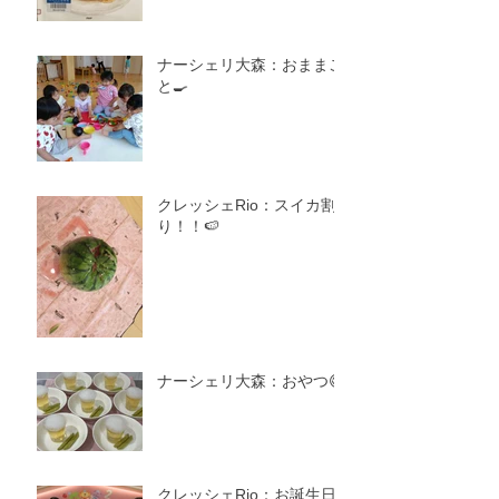
ナーシェリ大森：おままご
と🍳
クレッシェRio：スイカ割
り！！🍉
ナーシェリ大森：おやつ😋
クレッシェRio：お誕生日