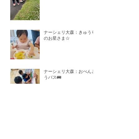
ナーシェリ大森：きゅうり
のお星さま☆
ナーシェリ大森：おべんと
うバス🚌
アーカイブ
2026年8月
（1）
1件の記事
2026年7月
（7）
7件の記事
2026年6月
（4）
4件の記事