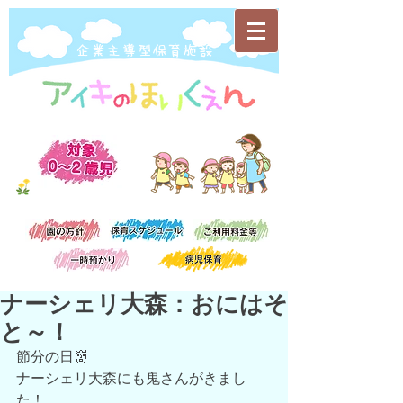
​企業主導型保育施設
ナーシェリ大森：おにはそ
と～！
節分の日👹
ナーシェリ大森にも鬼さんがきまし
た！