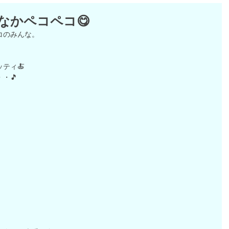
なかペコペコ😋
コのみんな。
ティ🍝
・🎵