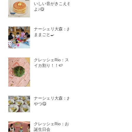
いしい音がきこえる
よ♪😋
ナーシェリ大森：お
ままごと🍳
クレッシェRio：ス
イカ割り！！🍉
ナーシェリ大森：お
やつ😋
クレッシェRio：お
誕生日会