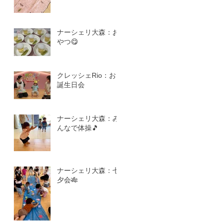
ナーシェリ大森：お
やつ😋
クレッシェRio：お
誕生日会
ナーシェリ大森：み
んなで体操🎵
ナーシェリ大森：七
夕会🎋