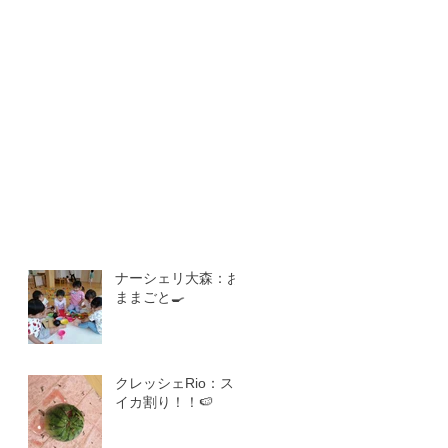
ナーシェリ大森：お
ままごと🍳
クレッシェRio：ス
イカ割り！！🍉