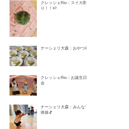
クレッシェRio：スイカ割
り！！🍉
ナーシェリ大森：おやつ😋
クレッシェRio：お誕生日
会
ナーシェリ大森：みんなで
体操🎵