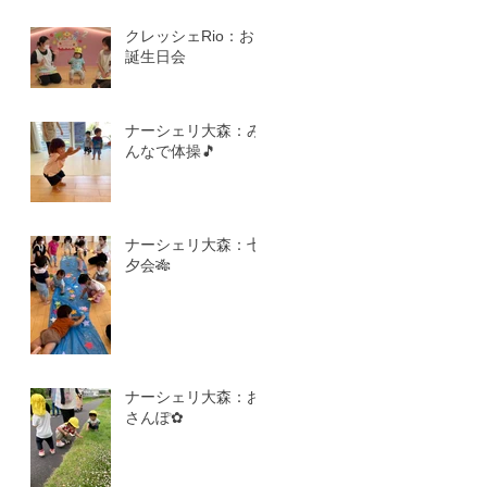
クレッシェRio：お
誕生日会
ナーシェリ大森：み
んなで体操🎵
ナーシェリ大森：七
夕会🎋
ナーシェリ大森：お
さんぽ✿