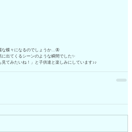
な蝶々になるのでしょうか…🦋
話に出てくるシーンのような瞬間でした✨
も見てみたいね！」と子供達と楽しみにしています♪♪