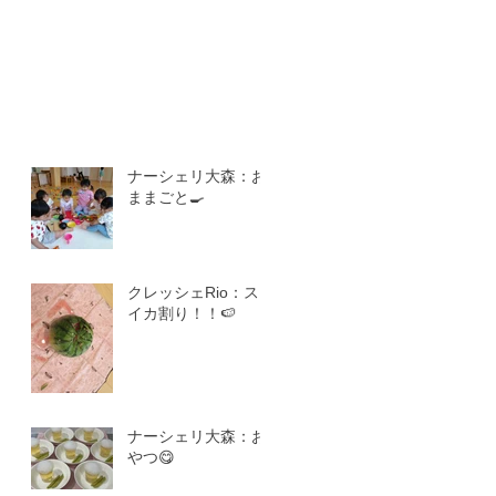
ナーシェリ大森：お
ままごと🍳
クレッシェRio：ス
イカ割り！！🍉
ナーシェリ大森：お
やつ😋