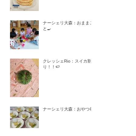
ナーシェリ大森：おままご
と🍳
クレッシェRio：スイカ割
り！！🍉
ナーシェリ大森：おやつ😋