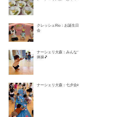
クレッシェRio：お誕生日
会
ナーシェリ大森：みんなで
体操🎵
ナーシェリ大森：七夕会🎋