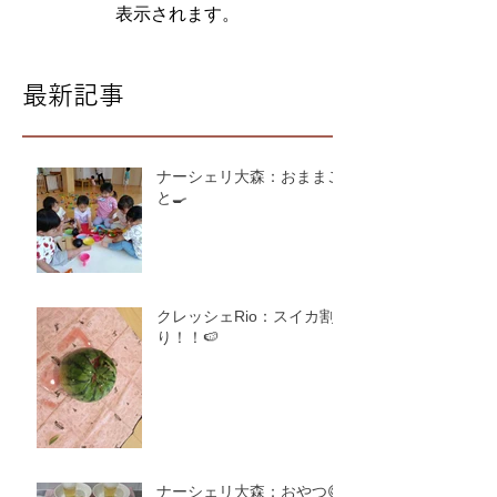
表示されます。
最新記事
ナーシェリ大森：おままご
と🍳
クレッシェRio：スイカ割
り！！🍉
ナーシェリ大森：おやつ😋