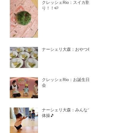
クレッシェRio：スイカ割
り！！🍉
ナーシェリ大森：おやつ😋
クレッシェRio：お誕生日
会
ナーシェリ大森：みんなで
体操🎵