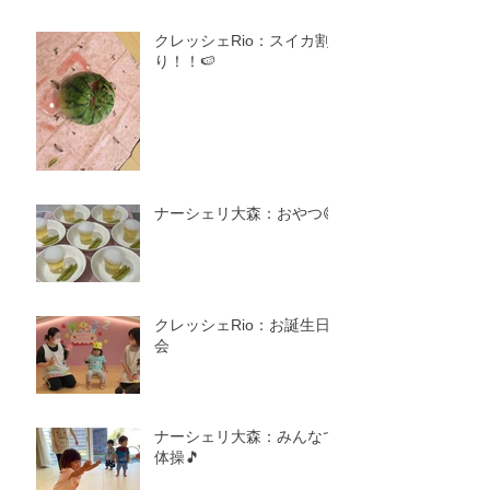
クレッシェRio：スイカ割
り！！🍉
ナーシェリ大森：おやつ😋
クレッシェRio：お誕生日
会
ナーシェリ大森：みんなで
体操🎵