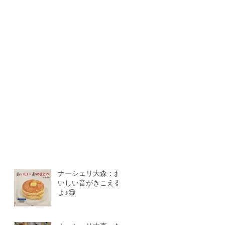
ナーシェリ大森：お
いしい音がきこえる
よ♪😋