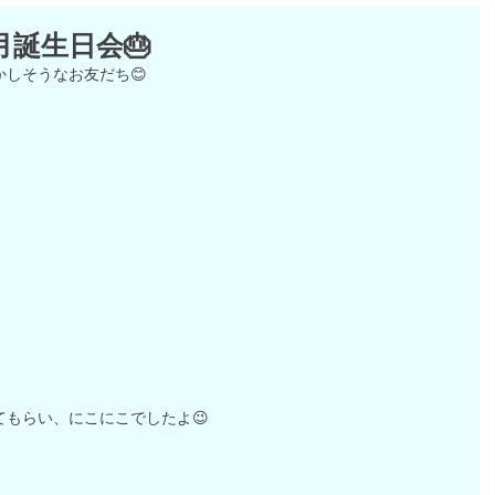
月誕生日会🎂
しそうなお友だち😊
もらい、にこにこでしたよ😉