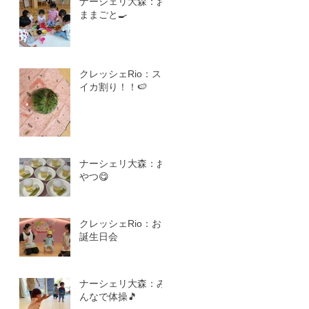
ナーシェリ大森：お
ままごと🍳
クレッシェRio：ス
イカ割り！！🍉
ナーシェリ大森：お
やつ😋
クレッシェRio：お
誕生日会
ナーシェリ大森：み
んなで体操🎵