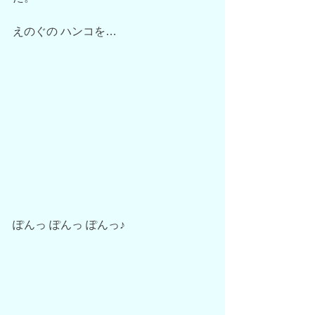
えのぐの ハンコを…
ぽんっ ぽんっ ぽんっ♪