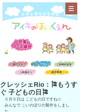
​企業主導型保育施設
クレッシェRio：🎏もうす
ぐ 子どもの日🎏
５月５日は こどもの日ですね☆
みんなで こいのぼりの製作をしまし
た。