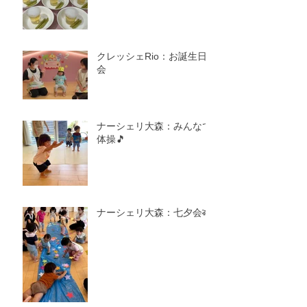
クレッシェRio：お誕生日
会
ナーシェリ大森：みんなで
体操🎵
ナーシェリ大森：七夕会🎋