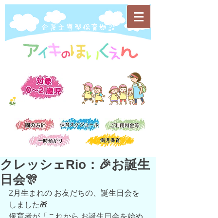
​企業主導型保育施設
クレッシェRio：🎉お誕生
日会🎊
2月生まれの お友だちの、誕生日会を
しました🎁
保育者が「これから お誕生日会を始め