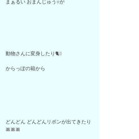
まぁるい おまんじゅう○が
動物さんに変身したり🐈❕❕
からっぽの箱から
どんどん どんどんリボンが出てきたり
🎀🎀🎀