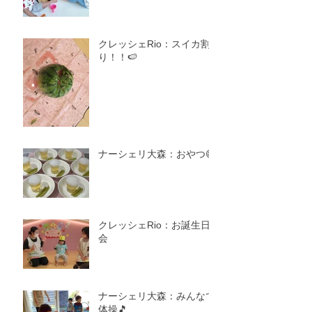
クレッシェRio：スイカ割
り！！🍉
ナーシェリ大森：おやつ😋
クレッシェRio：お誕生日
会
ナーシェリ大森：みんなで
体操🎵