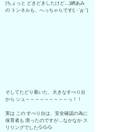
(ちょっと どきどきしたけど…)網あみ
の トンネルも、へっちゃらです(; ･`д･´)
そしてたどり着いた、大きなすべり台
から シュ～～～～～～～～～っ！！
実は この すべり台は、安全確認の為に 
保育者も 滑ったのですが…なかなか ス
リリングでした💦💦💦