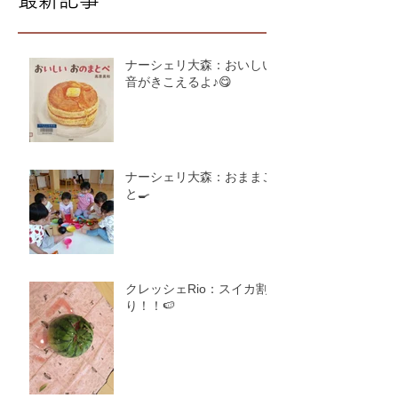
ナーシェリ大森：おいしい
音がきこえるよ♪😋
ナーシェリ大森：おままご
と🍳
クレッシェRio：スイカ割
り！！🍉