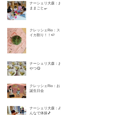
ナーシェリ大森：お
ままごと🍳
クレッシェRio：ス
イカ割り！！🍉
ナーシェリ大森：お
やつ😋
クレッシェRio：お
誕生日会
ナーシェリ大森：み
んなで体操🎵