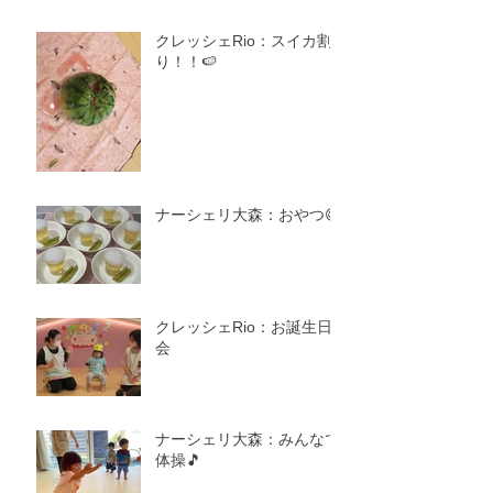
クレッシェRio：スイカ割
り！！🍉
ナーシェリ大森：おやつ😋
クレッシェRio：お誕生日
会
ナーシェリ大森：みんなで
体操🎵