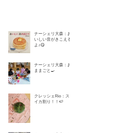
ナーシェリ大森：お
いしい音がきこえる
よ♪😋
ナーシェリ大森：お
ままごと🍳
クレッシェRio：ス
イカ割り！！🍉