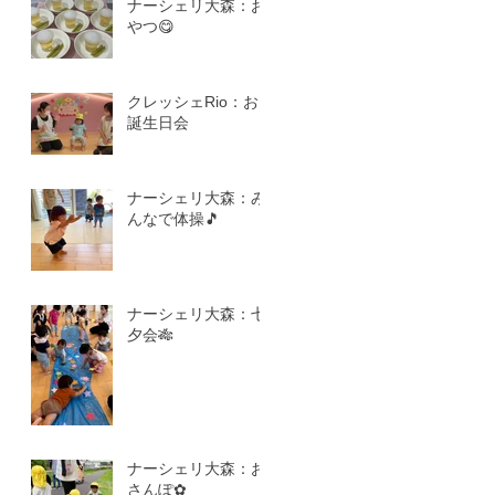
ナーシェリ大森：お
やつ😋
クレッシェRio：お
誕生日会
ナーシェリ大森：み
んなで体操🎵
ナーシェリ大森：七
夕会🎋
ナーシェリ大森：お
さんぽ✿