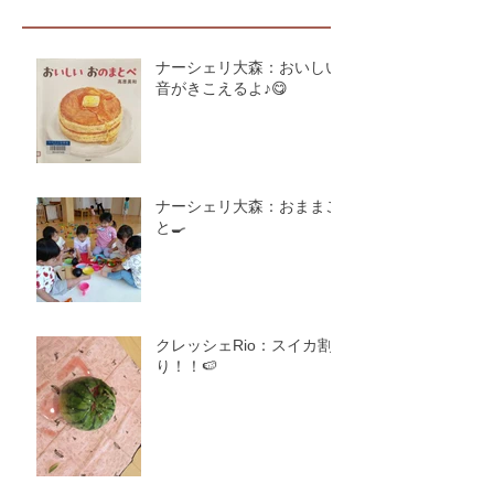
ナーシェリ大森：おいしい
音がきこえるよ♪😋
ナーシェリ大森：おままご
と🍳
クレッシェRio：スイカ割
り！！🍉