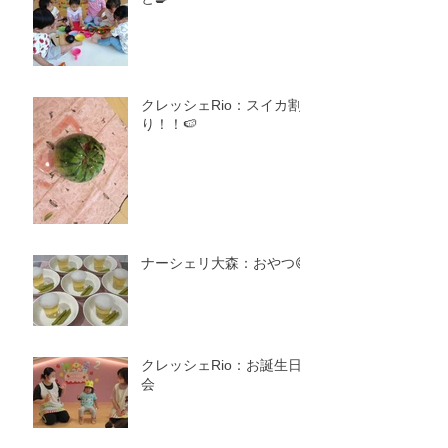
クレッシェRio：スイカ割
り！！🍉
ナーシェリ大森：おやつ😋
クレッシェRio：お誕生日
会