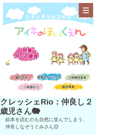
​企業主導型保育施設
クレッシェRio：仲良し２
歳児さん🐘
絵本を読むのも自然に並んでしまう、
仲良しなぞうぐみさん😊