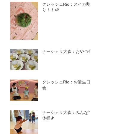
クレッシェRio：スイカ割
り！！🍉
ナーシェリ大森：おやつ😋
クレッシェRio：お誕生日
会
ナーシェリ大森：みんなで
体操🎵