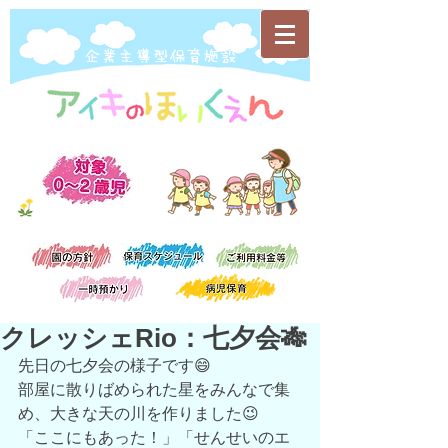
​企業主導型保育施設
クレッシェRio：七夕会🎋
先日の七夕会の様子です😄
部屋に散りばめられた星をみんなで集
め、大きな天の川を作りました😉
「ここにもあった！」「せんせいのエ