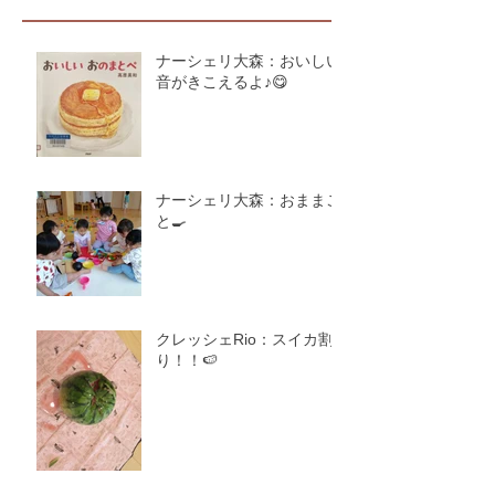
ナーシェリ大森：おいしい
音がきこえるよ♪😋
ナーシェリ大森：おままご
と🍳
クレッシェRio：スイカ割
り！！🍉