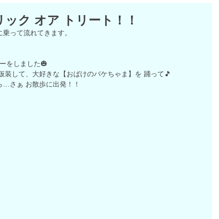
リック オア トリート！！
に乗って流れてきます。
ーをしました🎃
仮装して、大好きな【おばけのバケちゃま】を 踊って🎵
ら…さぁ お散歩に出発！！