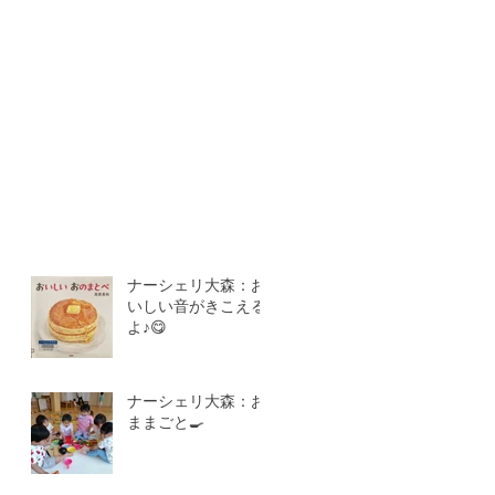
ナーシェリ大森：お
いしい音がきこえる
よ♪😋
ナーシェリ大森：お
ままごと🍳