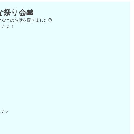
な祭り会🎎
などのお話を聞きました😊
したよ！
た♪