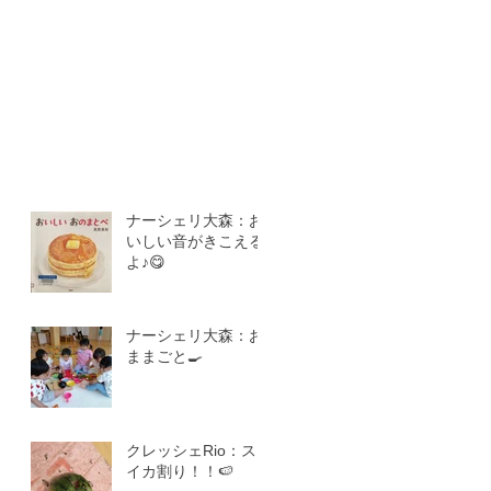
ナーシェリ大森：お
いしい音がきこえる
よ♪😋
ナーシェリ大森：お
ままごと🍳
クレッシェRio：ス
イカ割り！！🍉