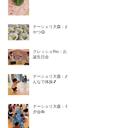
ナーシェリ大森：お
やつ😋
クレッシェRio：お
誕生日会
ナーシェリ大森：み
んなで体操🎵
ナーシェリ大森：七
夕会🎋