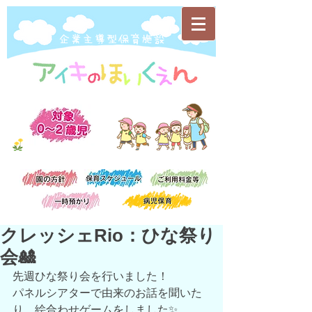
​企業主導型保育施設
クレッシェRio：ひな祭り
会🎎
先週ひな祭り会を行いました！
パネルシアターで由来のお話を聞いた
り、絵合わせゲームをしました✨