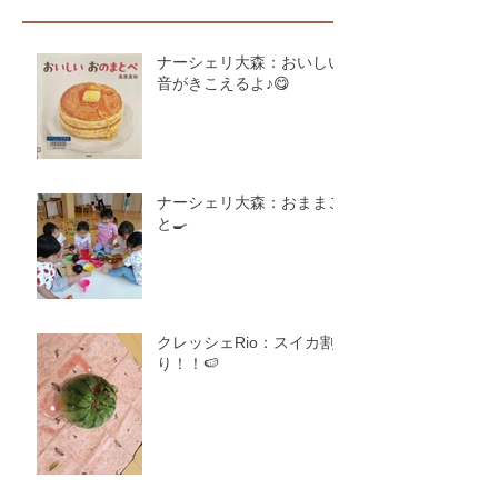
ナーシェリ大森：おいしい
音がきこえるよ♪😋
ナーシェリ大森：おままご
と🍳
クレッシェRio：スイカ割
り！！🍉