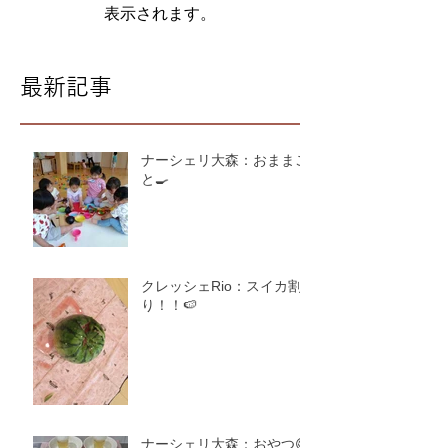
表示されます。
最新記事
ナーシェリ大森：おままご
と🍳
クレッシェRio：スイカ割
り！！🍉
ナーシェリ大森：おやつ😋