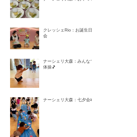
クレッシェRio：お誕生日
会
ナーシェリ大森：みんなで
体操🎵
ナーシェリ大森：七夕会🎋