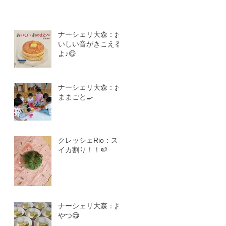
ナーシェリ大森：お
いしい音がきこえる
よ♪😋
ナーシェリ大森：お
ままごと🍳
クレッシェRio：ス
イカ割り！！🍉
ナーシェリ大森：お
やつ😋