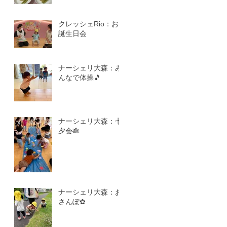
クレッシェRio：お
誕生日会
ナーシェリ大森：み
んなで体操🎵
ナーシェリ大森：七
夕会🎋
ナーシェリ大森：お
さんぽ✿