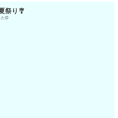
夏祭り🎐
た😊